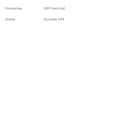
Firmantes
OFF Festival
Únete
Escuela OFF
Stick OFF
Acciones urbanas
Cafés OFF
COLABORA
NOSOTROS
Suscribirse
Nuestra historia
Donar
Contacto