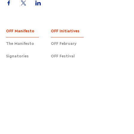
OFF Manifesto
OFF Initiatives
The Manifesto
OFF February
Signatories
OFF Festival
Join us
OFF EdTech
OFF Cafés
Urban Actions
OFF Cafés