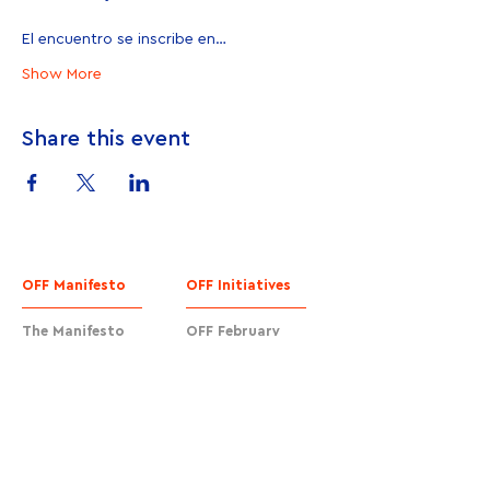
El encuentro se inscribe en…
Show More
Share this event
OFF Manifesto
OFF Initiatives
The Manifesto
OFF February
Signatories
OFF Festival
Join us
OFF EdTech
OFF Cafés