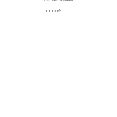
OFF Cafés
Participez
Nous
S'abonner
Notre histoire
Faire un don
Contact
Contact
Mobiliser l'humanité contre l'aliénation
technologique.