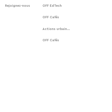
Rejoignez-nous
OFF EdTech
OFF Cafés
Actions urbaines
OFF Cafés
Participez
Nous
S'abonner
Notre histoire
Faire un don
Contact
Contact