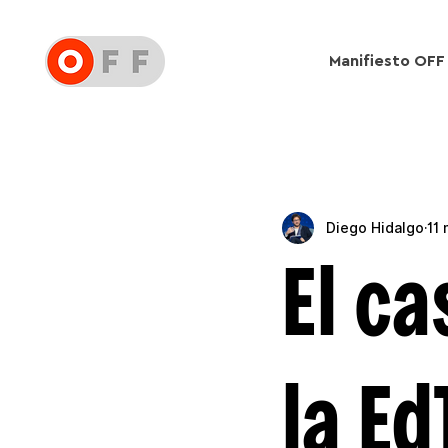
Manifiesto OFF
Diego Hidalgo
11
El ca
la E