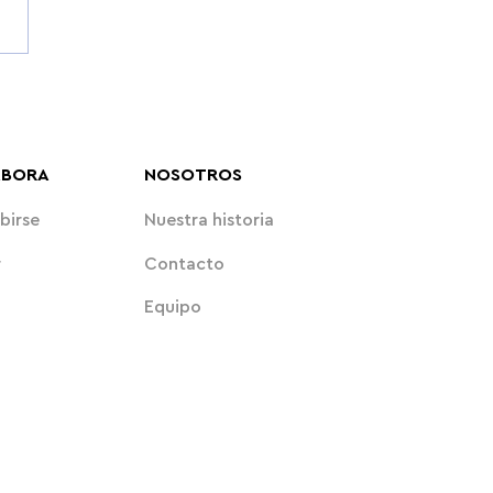
o necesario en la educación:
er la infancia de la
conexión
ABORA
NOSOTROS
birse
Nuestra historia
r
Contacto
Equipo