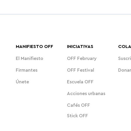
Sustituir libros y material impreso
Un gir
por tablets multiplica por 80 las
proteg
emisiones de CO₂ y por 11 la huella
hiper
hídrica - Informe de Ecologistas en
MANIFIESTO OFF
INICIATIVAS
COL
Acción
El Manifiesto
OFF February
Suscri
Firmantes
OFF Festival
Dona
Únete
Escuela OFF
Acciones urbanas
Cafés OFF
Stick OFF