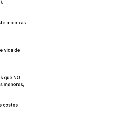
).
ste mientras 
e vida de 
 es que NO 
os menores, 
s costes 