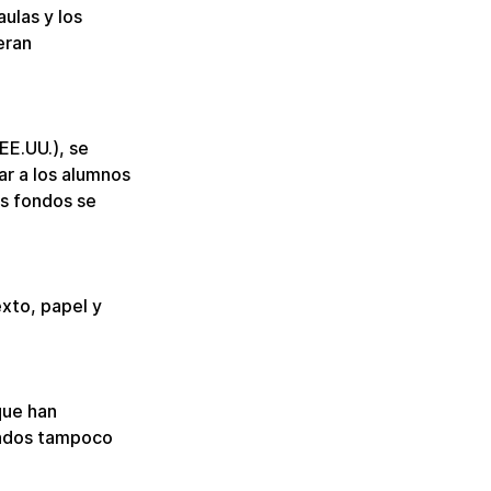
ulas y los 
eran 
EE.UU.), se 
r a los alumnos 
s fondos se 
xto, papel y 
que han 
ondos tampoco 