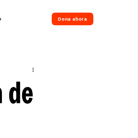
a
Dona ahora
a de