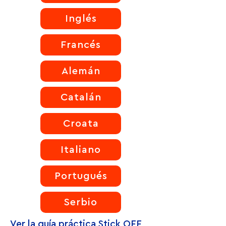
Inglés
Francés
Alemán
Catalán
Croata
Italiano
Portugués
Serbio
Ver la guía práctica Stick OFF