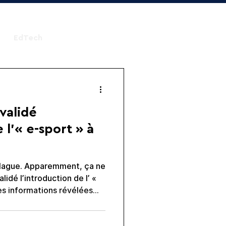
EdTech
validé
 l’« e-sport » à
 blague. Apparemment, ça ne
n de Radio France, la
révoirait d' « inscrire l'e-