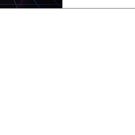
sport dans les parcours édu
création de partenariats e
cette industrie et les éco