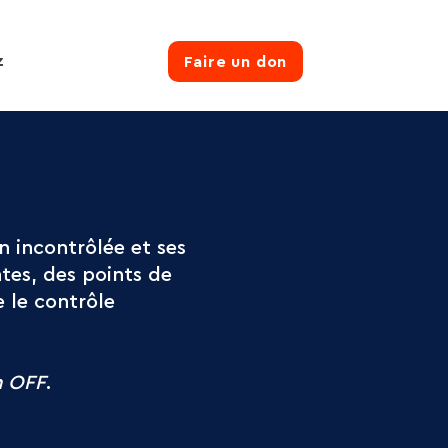
z
Faire un don
n incontrôlée et ses
ntes, des points de
e le contrôle
n OFF
.