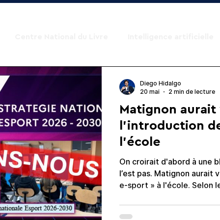
Centre National du Livre
Intelligence artificielle
Diego Hidalgo
20 mai
2 min de lecture
Matignon aurait 
l’introduction de
l'école
On croirait d'abord à une
l’est pas. Matignon aurait validé l’introduction de l’ «
e-sport » à l'école. Selon les informations révélées
par la Cellule investigatio
stratégie gouvernementale p