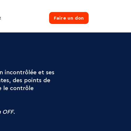
z
Faire un don
n incontrôlée et ses
ntes, des points de
e le contrôle
n OFF
.