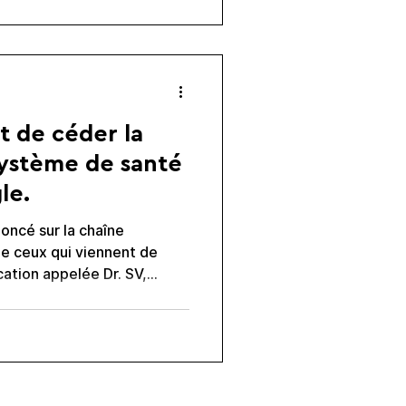
nudo sin saberlo, me
𝗲𝗺𝗼𝘀 𝗲𝗱𝘂𝗰𝗮𝗿 𝗮𝗹 𝗮𝘆�
t de céder la
système de santé
le.
noncé sur la chaîne
de ceux qui viennent de
ents
ues et, Bukele promet, que
raiterons le cancer".