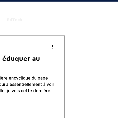
EdTech
u éduquer au
mière encyclique du pape
qui a essentiellement à voir
elle, je vois cette dernière
s de ce que produisent les
 una era en la
 vez más de lo que