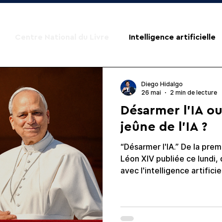
Centre National du Livre
Intelligence artificielle
Diego Hidalgo
26 mai
2 min de lecture
Désarmer l'IA o
jeûne de l'IA ?
“Désarmer l'IA.” De la pre
Léon XIV publiée ce lundi, 
avec l'intelligence artifici
phrase circuler beaucoup. À une époque où nous nous
nourrissons de plus en plu
algorithmes, souvent sans le savoir, En
que nos alimentamos cada