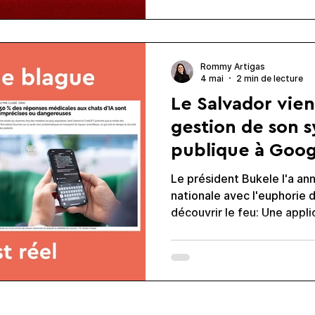
producen algoritmos, a me
quedo primero con otra: “𝗗𝗲𝗯
Rommy Artigas
4 mai
2 min de lecture
Le Salvador vien
gestion de son 
publique à Goog
Le président Bukele l'a an
nationale avec l'euphorie 
découvrir le feu: Une application appelée Dr. SV,
hébergée sur Gemini > Créera des dossiers cliniques
> Attribuera des diagnostics >Gérera les traitem
pour les maladies chroniq
"à un moment donné, nous t