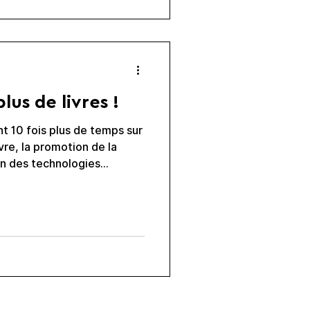
s. Comme l'indique Etienne
le sondage, on ne peut pas
ure, santé mentale et
ui ressort du rapport : les
plus de livres !
nt 10 fois plus de temps sur
vre, la promotion de la
ain des technologies
e partie du même combat.