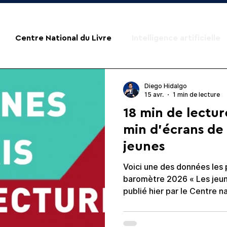
Centre National du Livre
Intelligence artificielle
Diego Hidalgo
15 avr.
1 min de lecture
18 min de lecture
min d'écrans de l
jeunes
Voici une des données les 
baromètre 2026 « Les jeune
publié hier par le Centre national du livre . Une étude
qui souligne le rôle majeu
numérique dans la dégringo