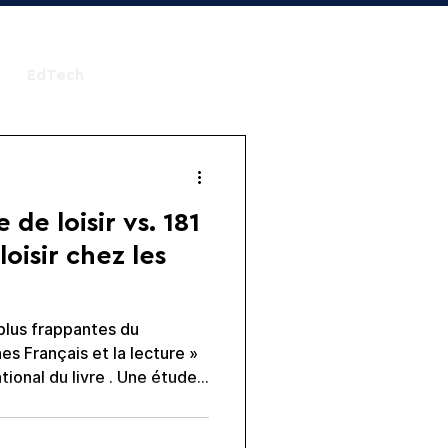
EdTech
 de loisir vs. 181
oisir chez les
plus frappantes du
s Français et la lecture »
r de l'hyperconnexion
lade de la lecture, en