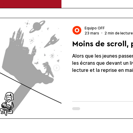
particulier chez les jeune
Mercier , qui a supervisé 
dissocier baisse de la lect
écrans. Un des paradoxes q
Equipo OFF
jeunes éprouvent d
23 mars
2 min de lecture
Moins de scroll, 
Alors que les jeunes passe
les écrans que devant un li
lecture et la reprise en m
numériques semblent fair