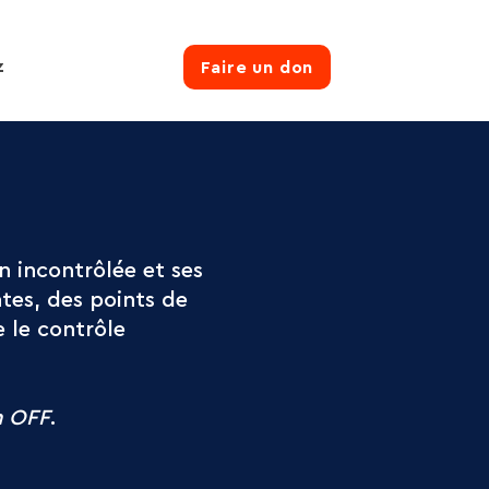
z
Faire un don
n incontrôlée et ses
ntes, des points de
e le contrôle
n OFF
.