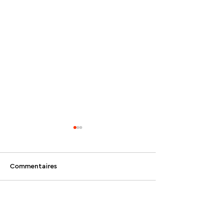
Commentaires
Rédigez un commentaire...
Surveillance Chic: Quand
La France interd
l'esthétique déguise la
réseaux sociaux